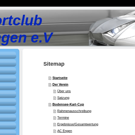
rtclub
gen e.V
Sitemap
Startseite
Der Verein
Über uns
Satzung
Bodensee-Kart-Cup
Rahmenausschreibung
Termine
Ergebnisse/Gesamtwertung
AC Engen