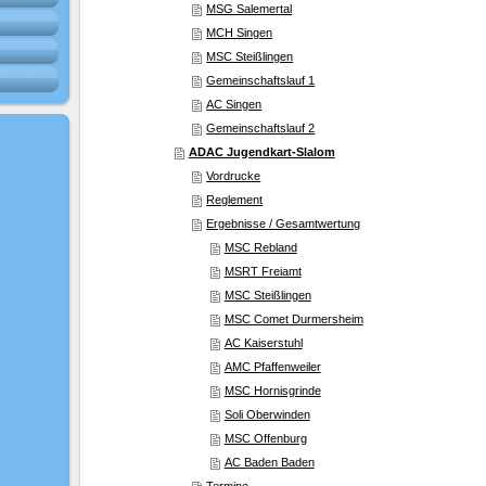
MSG Salemertal
MCH Singen
MSC Steißlingen
Gemeinschaftslauf 1
AC Singen
Gemeinschaftslauf 2
ADAC Jugendkart-Slalom
Vordrucke
Reglement
Ergebnisse / Gesamtwertung
MSC Rebland
MSRT Freiamt
MSC Steißlingen
MSC Comet Durmersheim
AC Kaiserstuhl
AMC Pfaffenweiler
MSC Hornisgrinde
Soli Oberwinden
MSC Offenburg
AC Baden Baden