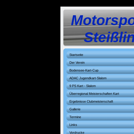
Motorspo
Steißlin
Startseite
Der Verein
Bodensee-Kart-Cup
ADAC Jugendkart-Slalom
9 PS Kart - Slalom
Überregional Meisterschaften Kart
Ergebnisse Clubmeisterschaft
Gallerie
Termine
Links
Vordrucke