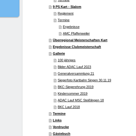
Termine
9 PS Kart - Slalom
Reglement
Termine
Ergebnisse
AMC Pfaffenweiler
Überregional Meisterschaften Kart
Ergebnisse Clubmeisterschaft
Gallerie
100 jähriges
Bilder ADAC Lauf 2023
Generalversammlung 21
Siegerfoto Kartbahn Singen 30.11.19
BKC-Siegerehrung 2019
Kindersommer 2019
ADAC Lauf MSC Steißlingen 18
BKC Lauf 2018
Termine
Links
Vordrucke
Gästebuch