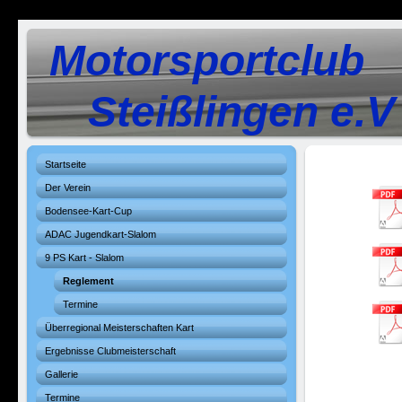
Motorsportclub
Steißlingen e.V
Startseite
Der Verein
Bodensee-Kart-Cup
ADAC Jugendkart-Slalom
9 PS Kart - Slalom
Reglement
Termine
Überregional Meisterschaften Kart
Ergebnisse Clubmeisterschaft
Gallerie
Termine