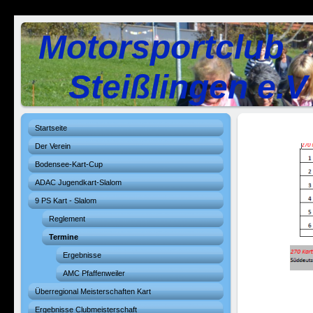
Motorsportclub
Steißlingen e.V
Startseite
Der Verein
Bodensee-Kart-Cup
ADAC Jugendkart-Slalom
9 PS Kart - Slalom
Reglement
Termine
Ergebnisse
AMC Pfaffenweiler
Überregional Meisterschaften Kart
Ergebnisse Clubmeisterschaft